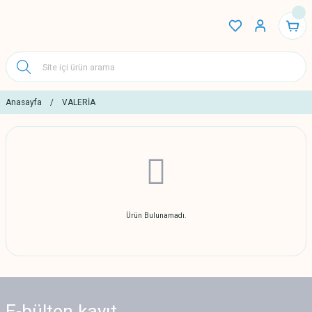
Anasayfa
VALERİA
Ürün Bulunamadı.
E-bülten
kayıt