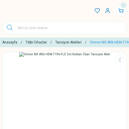
Anasayfa
Tıbbi Cihazlar
Tansiyon Aletleri
Omron M3 Afib HEM-7196-
%2