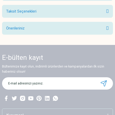
Taksit Seçenekleri
Bu ürüne ilk yorumu siz yapın!
Önerileriniz
Yorum Yaz
Bu ürünün fiyat bilgisi, resim, ürün açıklamalarında ve diğer konularda
yetersiz gördüğünüz noktaları öneri formunu kullanarak tarafımıza
iletebilirsiniz.
E-bülten
kayıt
Görüş ve önerileriniz için teşekkür ederiz.
Bültenimize kayıt olun, indirimli ürünlerden ve kampanyalardan ilk sizin
Ürün resmi kalitesiz, bozuk veya görüntülenemiyor.
haberiniz olsun!
Ürün açıklamasında eksik bilgiler bulunuyor.
Ürün bilgilerinde hatalar bulunuyor.
Ürün fiyatı diğer sitelerden daha pahalı.
Bu ürüne benzer farklı alternatifler olmalı.