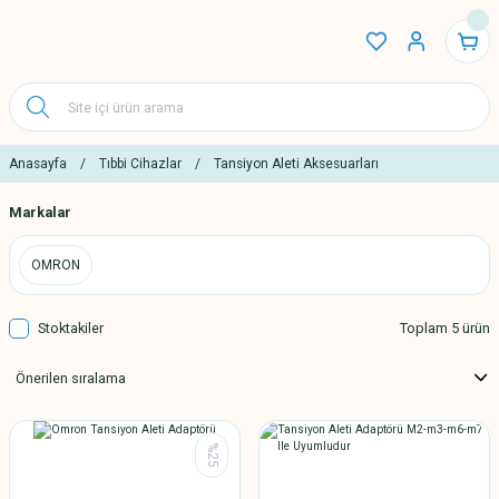
Anasayfa
Tıbbi Cihazlar
Tansiyon Aleti Aksesuarları
Markalar
OMRON
Stoktakiler
Toplam 5 ürün
%25