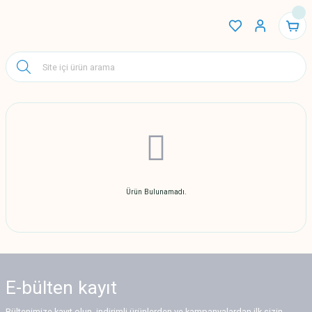
Ürün Bulunamadı.
E-bülten
kayıt
Bültenimize kayıt olun, indirimli ürünlerden ve kampanyalardan ilk sizin