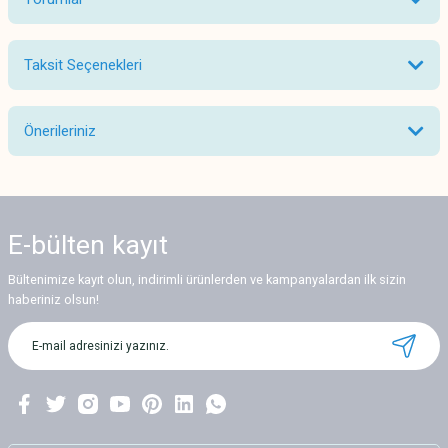
Taksit Seçenekleri
Bu ürüne ilk yorumu siz yapın!
Önerileriniz
Yorum Yaz
Bu ürünün fiyat bilgisi, resim, ürün açıklamalarında ve diğer konularda
yetersiz gördüğünüz noktaları öneri formunu kullanarak tarafımıza
iletebilirsiniz.
E-bülten
kayıt
Görüş ve önerileriniz için teşekkür ederiz.
Bültenimize kayıt olun, indirimli ürünlerden ve kampanyalardan ilk sizin
Ürün resmi kalitesiz, bozuk veya görüntülenemiyor.
haberiniz olsun!
Ürün açıklamasında eksik bilgiler bulunuyor.
Ürün bilgilerinde hatalar bulunuyor.
Ürün fiyatı diğer sitelerden daha pahalı.
Bu ürüne benzer farklı alternatifler olmalı.