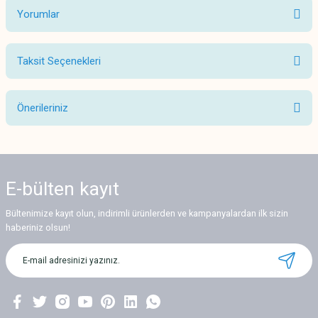
Yorumlar
Taksit Seçenekleri
Bu ürüne ilk yorumu siz yapın!
Önerileriniz
Yorum Yaz
Bu ürünün fiyat bilgisi, resim, ürün açıklamalarında ve diğer konularda
yetersiz gördüğünüz noktaları öneri formunu kullanarak tarafımıza
iletebilirsiniz.
E-bülten
kayıt
Görüş ve önerileriniz için teşekkür ederiz.
Bültenimize kayıt olun, indirimli ürünlerden ve kampanyalardan ilk sizin
Ürün resmi kalitesiz, bozuk veya görüntülenemiyor.
haberiniz olsun!
Ürün açıklamasında eksik bilgiler bulunuyor.
Ürün bilgilerinde hatalar bulunuyor.
Ürün fiyatı diğer sitelerden daha pahalı.
Bu ürüne benzer farklı alternatifler olmalı.