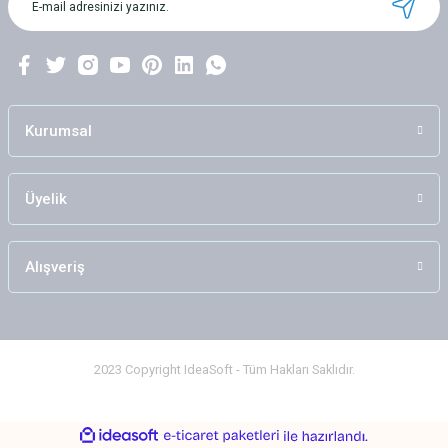
Ürün bilgilerinde hatalar bulunuyor.
Ürün fiyatı diğer sitelerden daha pahalı.
Bu ürüne benzer farklı alternatifler olmalı.
Kurumsal
Üyelik
Gönder
Alışveriş
2023 Copyright IdeaSoft - Tüm Hakları Saklıdır.
ideasoft
ile
e-