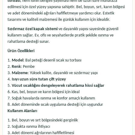
torbası
, hem ısının dengeli yayılması hem de uzun süre muhafaza
edilmesi için özel yüzey yapısına sahiptir. Bel, boyun, sırt, karın bölgesi
ve adet dönemindeki ağrıları hafifletmeye yardımcı olur. Estetik
tasarımı ve kaliteli malzemesi ile günlük kullanım için idealdir.
Sızdırmaz özel kapak sistemi
ve dayanıklı yapısı sayesinde güvenli
kullanım sağlar. Ev, ofis ve seyahatlerde pratik şekilde ısınma ve
rahatlama desteği sunar.
Ürün Özellikleri
Model
: Bal peteği desenli sıcak su torbası
Renk
: Pembe
Malzeme
: Yüksek kalite, dayanıklı ve sızdırmaz yapı
Isıyı uzun süre tutan çift yüzey
Vücut sıcaklığını dengeleyerek rahatlama hissi sağlar
Kas, bel, boyun ve karın bölgesi için ideal
Soğuk havalarda ısınma ve konfor amaçlı kullanım
Adet döneminde sıcak uygulama desteği için uygundur
Kullanım Alanları
Bel, boyun ve sırt bölgesindeki gerginlik
Soğukta ısınma ihtiyacı
Adet dönemi ağrılarının hafifletilmesi