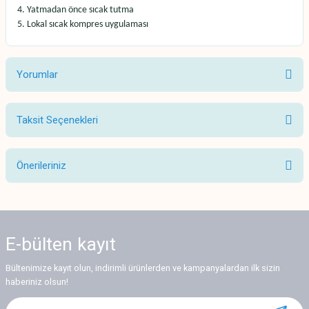
Yatmadan önce sıcak tutma
Lokal sıcak kompres uygulaması
Yorumlar
Taksit Seçenekleri
Bu ürüne ilk yorumu siz yapın!
Önerileriniz
Yorum Yaz
Bu ürünün fiyat bilgisi, resim, ürün açıklamalarında ve diğer konularda
yetersiz gördüğünüz noktaları öneri formunu kullanarak tarafımıza
iletebilirsiniz.
E-bülten
kayıt
Görüş ve önerileriniz için teşekkür ederiz.
Bültenimize kayıt olun, indirimli ürünlerden ve kampanyalardan ilk sizin
Ürün resmi kalitesiz, bozuk veya görüntülenemiyor.
haberiniz olsun!
Ürün açıklamasında eksik bilgiler bulunuyor.